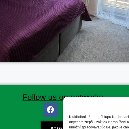
Follow us on networks
F
I
a
n
K ukládání a/nebo přístupu k informac
c
s
abychom zlepšili zážitek z prohlížení
e
t
umožní zpracovávat údaje, jako je ch
BOOK NOW