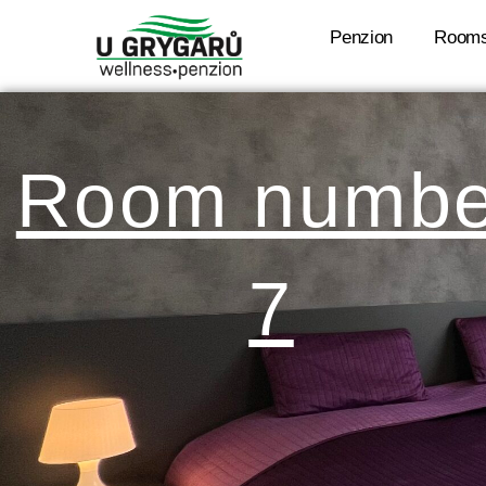
Skip
Penzion
Room
to
content
Room numbe
7