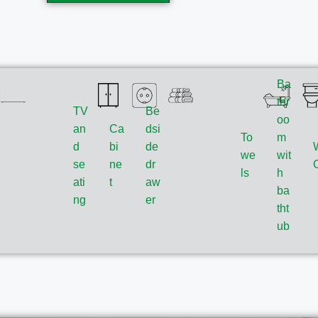
Ba
thr
TV
Be
oo
an
Ca
dsi
To
m
d
bi
de
we
wit
se
ne
dr
ls
h
ati
t
aw
ba
ng
er
tht
ub