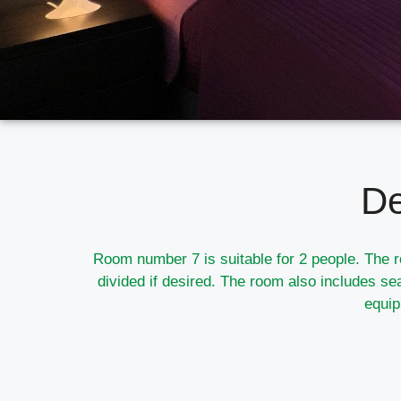
De
Room number 7 is suitable for 2 people. The r
divided if desired. The room also includes
sea
equip