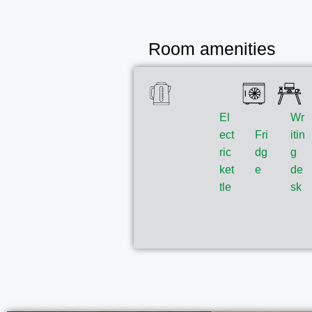
Room amenities
El
Wr
ect
Fri
itin
ric
dg
g
ket
e
de
tle
sk