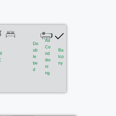
Air
Do
Co
ub
Ba
W
nd
le
lco
C
itio
be
ny
ni
d
ng