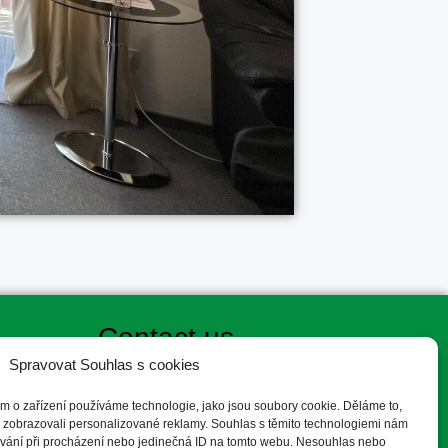
Contact us
Spravovat Souhlas s cookies
+420 721 877 658
ím o zařízení používáme technologie, jako jsou soubory cookie. Děláme to,
info@penzionugrygaru.cz
 a zobrazovali personalizované reklamy. Souhlas s těmito technologiemi nám
Osecká 351, Lipník nad Bečvou 751 31
ování při procházení nebo jedinečná ID na tomto webu. Nesouhlas nebo