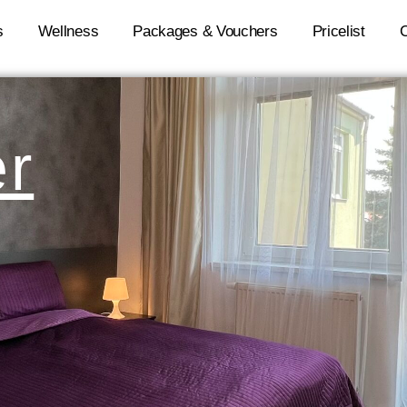
s
Wellness
Packages & Vouchers
Pricelist
C
r